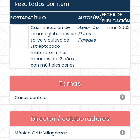
Resultados por ítem:
FECHA DE
PORTADA
TÍTULO
AUTOR(ES)
PUBLICACIÓN
Cuantificación de
Alejandra
mar-2003
inmunoglobulinas en
Flores
saliva y cultivo de
Paredes
Estreptococo
mutans en niños
menores de 12 años
con múltiples caries
Temas
Caries dentales
1
Director / colaboradores
Mónica Ortiz Villagómez
1