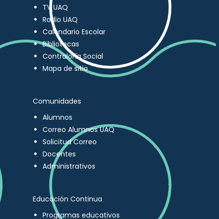
TV UAQ
Radio UAQ
Calendario Escolar
Bibliotecas
Contraloría Social
Mapa de sitio
Comunidades
Alumnos
Correo Alumnos UAQ
Solicitud Correo
Docentes
Administrativos
Educación Continua
Programas educativos