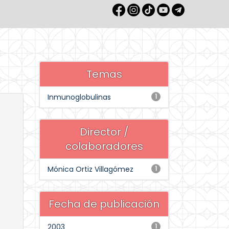
Temas
Inmunoglobulinas
1
Director /
colaboradores
Mónica Ortiz Villagómez
1
Fecha de publicación
2003
1