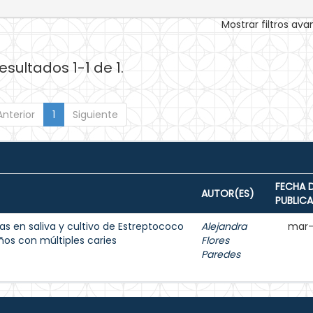
Mostrar filtros av
esultados 1-1 de 1.
Anterior
1
Siguiente
FECHA 
AUTOR(ES)
PUBLIC
s en saliva y cultivo de Estreptococo
Alejandra
mar-
os con múltiples caries
Flores
Paredes