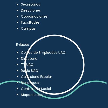
Secretarios
Direcciones
Coordinaciones
Facultades
Campus
Enlaces
Correo de Empleados UAQ
Directorio
TV UAQ
Radio UAQ
Calendario Escolar
Bibliotecas
Contraloría Social
Mapa de sitio