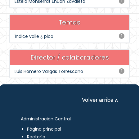
Estela Monserrat Ehuan Zavaleta
1
Temas
Índice valle ¿ pico
1
Director / colaboradores
Luis Homero Vargas Torrescano
1
Volver arriba ∧
Administración Central
Página principal
Rectoría