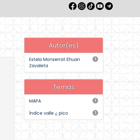
Autor(es)
Estela Monserrat Ehuan
1
Zavaleta
Temas
MAPA
1
Índice valle ¿ pico
1