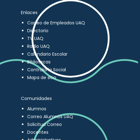
Enlaces
Correo de Empleados UAQ
Directorio
TV UAQ
Radio UAQ
Calendario Escolar
Bibliotecas
Contraloría Social
Mapa de sitio
Comunidades
Alumnos
Correo Alumnos UAQ
Solicitud Correo
Docentes