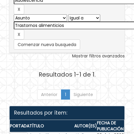
Comenzar nueva busqueda
Mostrar filtros avanzados
Resultados 1-1 de 1.
Anterior
1
Siguiente
Resultados por ítem:
FECHA DE
PORTADA
TÍTULO
AUTOR(ES)
PUBLICACIÓN