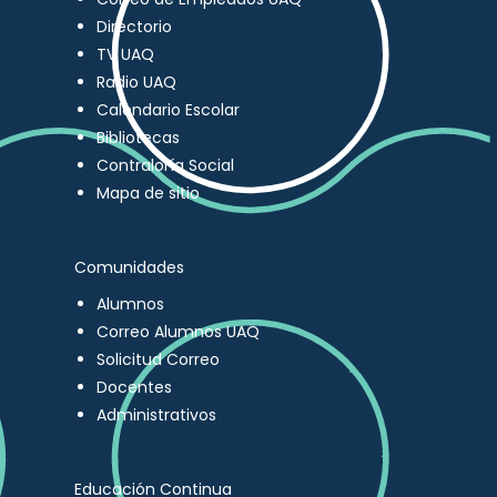
Directorio
TV UAQ
Radio UAQ
Calendario Escolar
Bibliotecas
Contraloría Social
Mapa de sitio
Comunidades
Alumnos
Correo Alumnos UAQ
Solicitud Correo
Docentes
Administrativos
Educación Continua