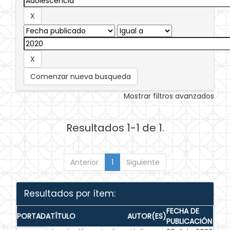
Comenzar nueva busqueda
Mostrar filtros avanzados
Resultados 1-1 de 1.
Anterior
1
Siguiente
Resultados por ítem:
FECHA DE
PORTADA
TÍTULO
AUTOR(ES)
PUBLICACIÓN