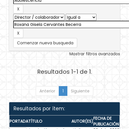
Comenzar nueva busqueda
Mostrar filtros avanzados
Resultados 1-1 de 1.
Anterior
1
Siguiente
Resultados por ítem:
FECHA DE
PORTADA
TÍTULO
AUTOR(ES)
PUBLICACIÓN