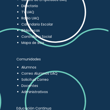
Directorio
TV UAQ
Radio UAQ
Calendario Escolar
Bibliotecas
Contraloría Social
Mapa de sitio
Comunidades
Alumnos
Correo Alumnos UAQ
Solicitud Correo
Docentes
Administrativos
Educación Continua