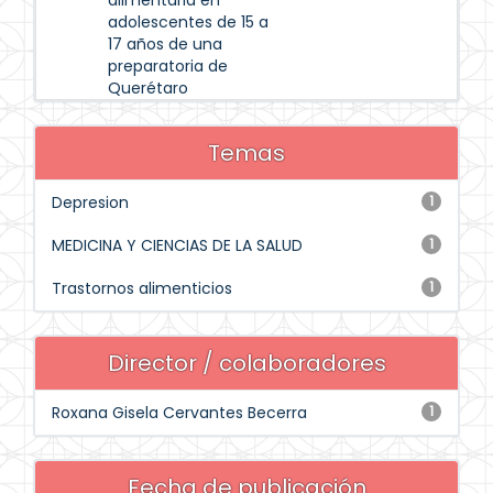
alimentaria en
adolescentes de 15 a
17 años de una
preparatoria de
Querétaro
Temas
Depresion
1
MEDICINA Y CIENCIAS DE LA SALUD
1
Trastornos alimenticios
1
Director / colaboradores
Roxana Gisela Cervantes Becerra
1
Fecha de publicación