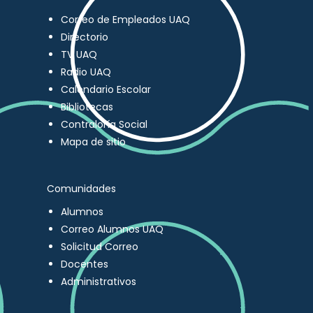
Correo de Empleados UAQ
Directorio
TV UAQ
Radio UAQ
Calendario Escolar
Bibliotecas
Contraloría Social
Mapa de sitio
Comunidades
Alumnos
Correo Alumnos UAQ
Solicitud Correo
Docentes
Administrativos