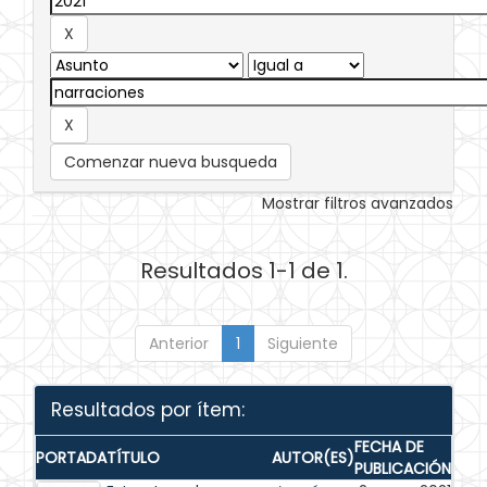
Comenzar nueva busqueda
Mostrar filtros avanzados
Resultados 1-1 de 1.
Anterior
1
Siguiente
Resultados por ítem:
FECHA DE
PORTADA
TÍTULO
AUTOR(ES)
PUBLICACIÓN