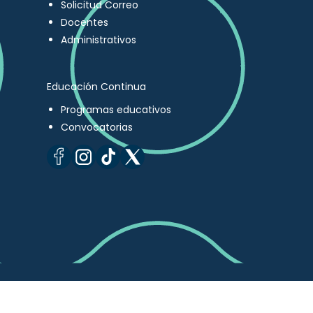
Solicitud Correo
Docentes
Administrativos
Educación Continua
Programas educativos
Convocatorias