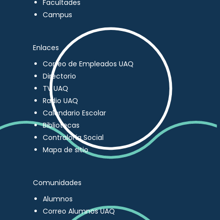
Facultades
Campus
Enlaces
Correo de Empleados UAQ
Directorio
TV UAQ
Radio UAQ
Calendario Escolar
Bibliotecas
Contraloría Social
Mapa de sitio
Comunidades
Alumnos
Correo Alumnos UAQ