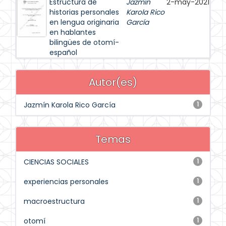
Estructura de
Jazmín
2-may-2021
historias personales
Karola Rico
en lengua originaria
García
en hablantes
bilingües de otomí-
español
Autor(es)
Jazmín Karola Rico García
1
Temas
CIENCIAS SOCIALES
1
experiencias personales
1
macroestructura
1
otomí
1