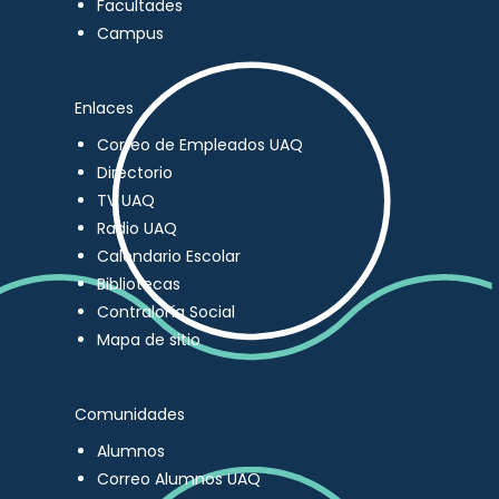
Facultades
Campus
Enlaces
Correo de Empleados UAQ
Directorio
TV UAQ
Radio UAQ
Calendario Escolar
Bibliotecas
Contraloría Social
Mapa de sitio
Comunidades
Alumnos
Correo Alumnos UAQ