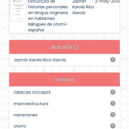
Estructura de
Jazmín
2-may-2021
historias personales
Karola Rico
en lengua originaria
García
en hablantes
bilingües de otomí-
español
Autor(es)
Jazmín Karola Rico García
1
Temas
CIENCIAS SOCIALES
1
macroestructura
1
narraciones
1
otomí
1