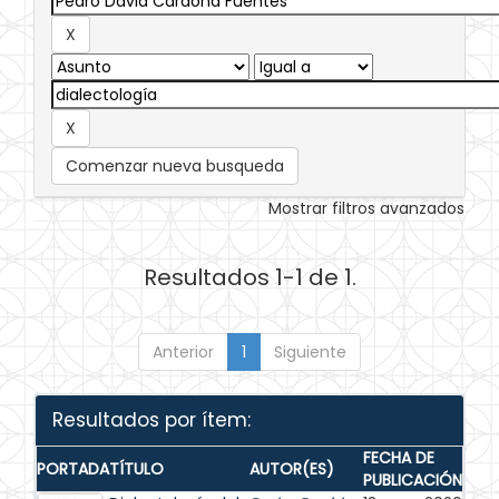
Comenzar nueva busqueda
Mostrar filtros avanzados
Resultados 1-1 de 1.
Anterior
1
Siguiente
Resultados por ítem:
FECHA DE
PORTADA
TÍTULO
AUTOR(ES)
PUBLICACIÓN