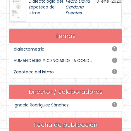
Dialectología del
Pedro David
13-ene-2020
zapoteco del
Cardona
istmo
Fuentes
Temas
dialectometría
1
HUMANIDADES Y CIENCIAS DE LA COND...
1
Zapoteco del istmo
1
Director / colaboradores
Ignacio Rodríguez Sánchez
1
Fecha de publicación