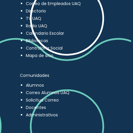
Correo de Empleados UAQ
Directorio
TV UAQ
Radio UAQ
Calendario Escolar
Bibliotecas
Contraloría Social
Mapa de sitio
Comunidades
Alumnos
Correo Alumnos UAQ
Solicitud Correo
Docentes
Administrativos