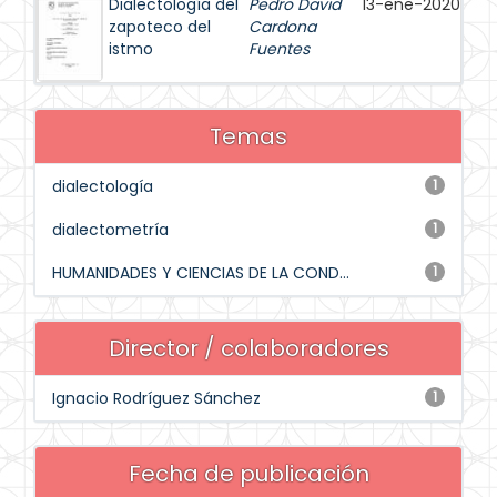
Dialectología del
Pedro David
13-ene-2020
zapoteco del
Cardona
istmo
Fuentes
Temas
dialectología
1
dialectometría
1
HUMANIDADES Y CIENCIAS DE LA COND...
1
Director / colaboradores
Ignacio Rodríguez Sánchez
1
Fecha de publicación