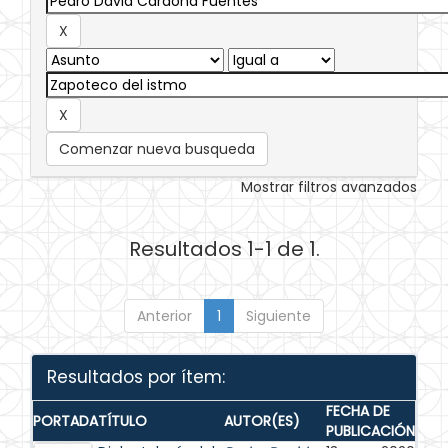
Comenzar nueva busqueda
Mostrar filtros avanzados
Resultados 1-1 de 1.
Anterior
1
Siguiente
Resultados por ítem:
FECHA DE
PORTADA
TÍTULO
AUTOR(ES)
PUBLICACIÓN