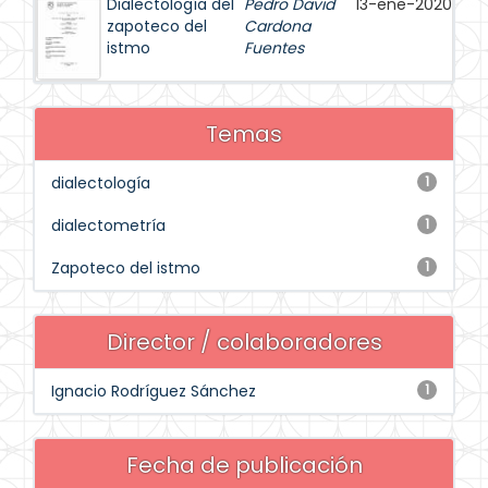
Dialectología del
Pedro David
13-ene-2020
zapoteco del
Cardona
istmo
Fuentes
Temas
dialectología
1
dialectometría
1
Zapoteco del istmo
1
Director / colaboradores
Ignacio Rodríguez Sánchez
1
Fecha de publicación