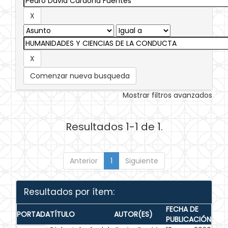
Comenzar nueva busqueda
Mostrar filtros avanzados
Resultados 1-1 de 1.
Anterior
1
Siguiente
Resultados por ítem:
FECHA DE
PORTADA
TÍTULO
AUTOR(ES)
PUBLICACIÓN