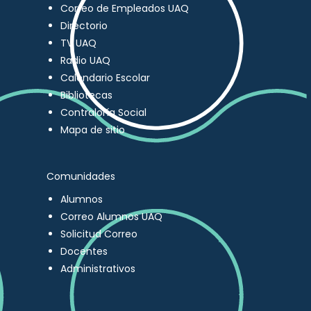
Correo de Empleados UAQ
Directorio
TV UAQ
Radio UAQ
Calendario Escolar
Bibliotecas
Contraloría Social
Mapa de sitio
Comunidades
Alumnos
Correo Alumnos UAQ
Solicitud Correo
Docentes
Administrativos