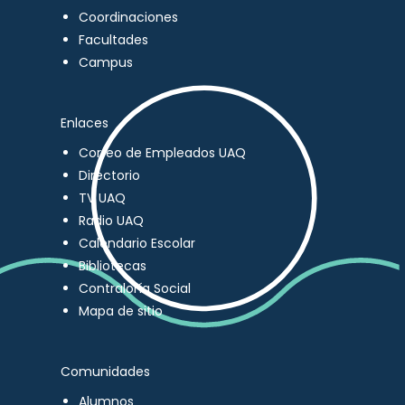
Coordinaciones
Facultades
Campus
Enlaces
Correo de Empleados UAQ
Directorio
TV UAQ
Radio UAQ
Calendario Escolar
Bibliotecas
Contraloría Social
Mapa de sitio
Comunidades
Alumnos