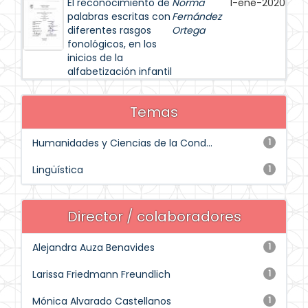
El reconocimiento de
Norma
1-ene-2020
palabras escritas con
Fernández
diferentes rasgos
Ortega
fonológicos, en los
inicios de la
alfabetización infantil
Temas
Humanidades y Ciencias de la Cond...
1
Lingüística
1
Director / colaboradores
Alejandra Auza Benavides
1
Larissa Friedmann Freundlich
1
Mónica Alvarado Castellanos
1