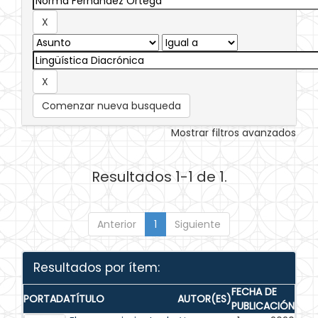
Comenzar nueva busqueda
Mostrar filtros avanzados
Resultados 1-1 de 1.
Anterior
1
Siguiente
Resultados por ítem:
FECHA DE
PORTADA
TÍTULO
AUTOR(ES)
PUBLICACIÓN