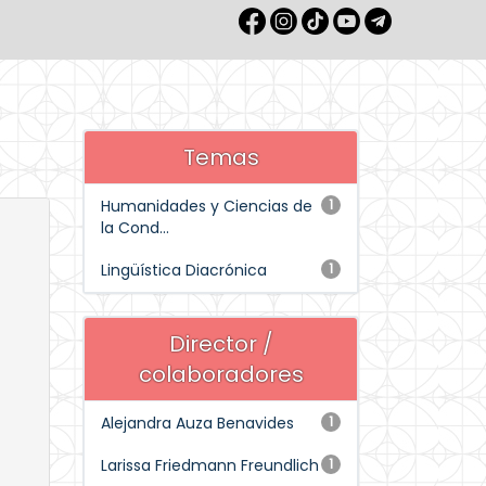
Temas
Humanidades y Ciencias de
1
la Cond...
Lingüística Diacrónica
1
Director /
colaboradores
Alejandra Auza Benavides
1
Larissa Friedmann Freundlich
1