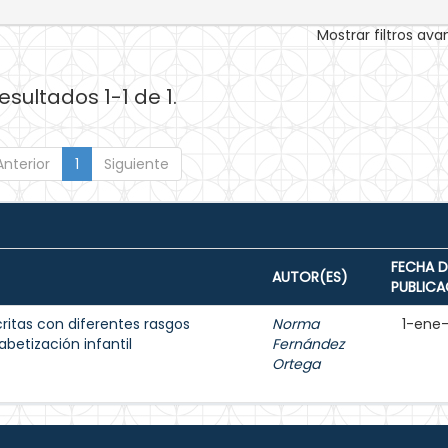
Mostrar filtros av
esultados 1-1 de 1.
Anterior
1
Siguiente
FECHA D
AUTOR(ES)
PUBLICA
ritas con diferentes rasgos
Norma
1-ene
fabetización infantil
Fernández
Ortega