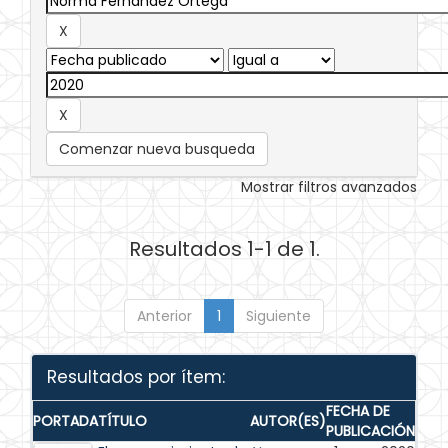
Comenzar nueva busqueda
Mostrar filtros avanzados
Resultados 1-1 de 1.
Anterior
1
Siguiente
Resultados por ítem:
FECHA DE
PORTADA
TÍTULO
AUTOR(ES)
PUBLICACIÓN