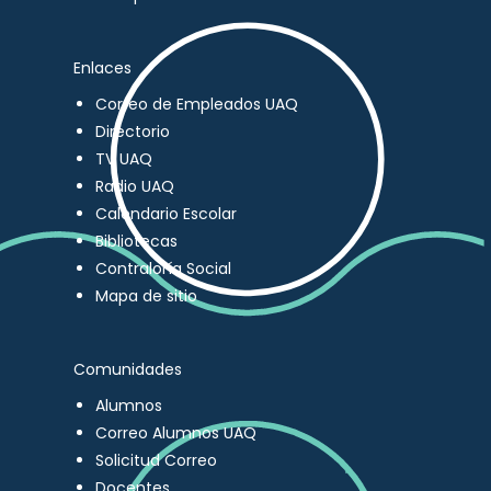
Enlaces
Correo de Empleados UAQ
Directorio
TV UAQ
Radio UAQ
Calendario Escolar
Bibliotecas
Contraloría Social
Mapa de sitio
Comunidades
Alumnos
Correo Alumnos UAQ
Solicitud Correo
Docentes