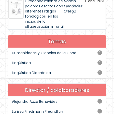
El reconocimiento de
Norma
1-ene-2020
palabras escritas con
Fernández
diferentes rasgos
Ortega
fonológicos, en los
inicios de la
alfabetización infantil
Temas
Humanidades y Ciencias de la Cond...
1
Lingüística
1
Lingüística Diacrónica
1
Director / colaboradores
Alejandra Auza Benavides
1
Larissa Friedmann Freundlich
1