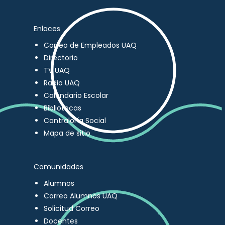
Enlaces
Correo de Empleados UAQ
Directorio
TV UAQ
Radio UAQ
Calendario Escolar
Bibliotecas
Contraloría Social
Mapa de sitio
Comunidades
Alumnos
Correo Alumnos UAQ
Solicitud Correo
Docentes