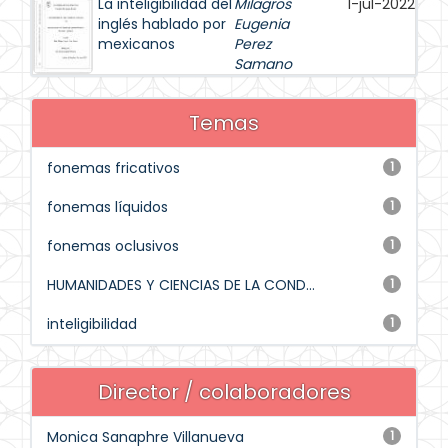
La inteligibilidad del
Milagros
1-jul-2022
inglés hablado por
Eugenia
mexicanos
Perez
Samano
Temas
fonemas fricativos
1
fonemas líquidos
1
fonemas oclusivos
1
HUMANIDADES Y CIENCIAS DE LA COND...
1
inteligibilidad
1
Director / colaboradores
Monica Sanaphre Villanueva
1