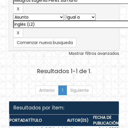
Comenzar nueva busqueda
Mostrar filtros avanzados
Resultados 1-1 de 1.
Anterior
1
Siguiente
Resultados por ítem:
FECHA DE
PORTADA
TÍTULO
AUTOR(ES)
PUBLICACIÓN