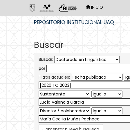
INICIO
Skip
REPOSITORIO INSTITUCIONAL UAQ
navigation
Buscar
Buscar:
por
Filtros actuales:
Comenzar nueva busqueda