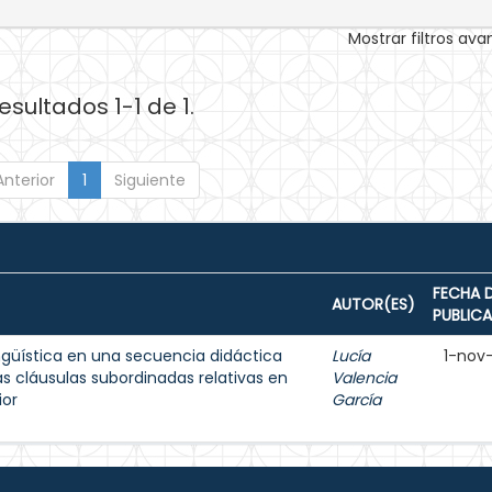
Mostrar filtros av
esultados 1-1 de 1.
Anterior
1
Siguiente
FECHA 
AUTOR(ES)
PUBLIC
ingüística en una secuencia didáctica
Lucía
1-nov
as cláusulas subordinadas relativas en
Valencia
ior
García