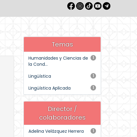
Temas
Humanidades y Ciencias de
1
la Cond...
Lingüística
1
Lingüística Aplicada
1
Director /
colaboradores
Adelina Velázquez Herrera
1