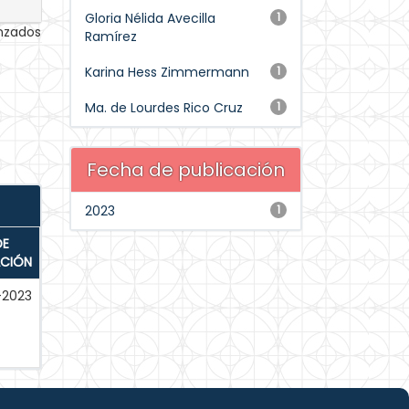
Gloria Nélida Avecilla
1
anzados
Ramírez
Karina Hess Zimmermann
1
Ma. de Lourdes Rico Cruz
1
Fecha de publicación
2023
1
DE
ACIÓN
-2023