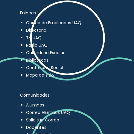
Enlaces
Correo de Empleados UAQ
Directorio
TV UAQ
Radio UAQ
Calendario Escolar
Bibliotecas
Contraloría Social
Mapa de sitio
Comunidades
Alumnos
Correo Alumnos UAQ
Solicitud Correo
Docentes