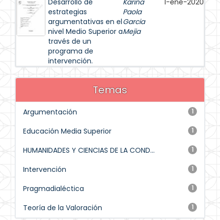
Desarrollo de
Karina
1-ene-2020
estrategias
Paola
argumentativas en el
Garcia
nivel Medio Superior a
Mejia
través de un
programa de
intervención.
Temas
Argumentación
1
Educación Media Superior
1
HUMANIDADES Y CIENCIAS DE LA COND...
1
Intervención
1
Pragmadialéctica
1
Teoría de la Valoración
1