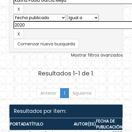
Comenzar nueva busqueda
Mostrar filtros avanzados
Resultados 1-1 de 1.
Anterior
1
Siguiente
Resultados por ítem:
FECHA DE
PORTADA
TÍTULO
AUTOR(ES)
PUBLICACIÓN