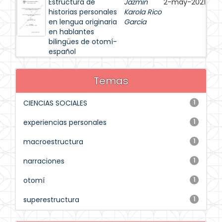
Estructura de
Jazmín
2-may-2021
historias personales
Karola Rico
en lengua originaria
García
en hablantes
bilingües de otomí-
español
Temas
CIENCIAS SOCIALES
1
experiencias personales
1
macroestructura
1
narraciones
1
otomí
1
superestructura
1