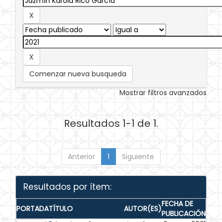
Comenzar nueva busqueda
Mostrar filtros avanzados
Resultados 1-1 de 1.
Anterior
1
Siguiente
Resultados por ítem:
FECHA DE
PORTADA
TÍTULO
AUTOR(ES)
PUBLICACIÓN