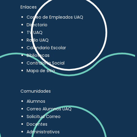
Enlaces
Correo de Empleados UAQ
Directorio
TV UAQ
Radio UAQ
Calendario Escolar
Bibliotecas
Contraloría Social
Mapa de sitio
Comunidades
Alumnos
Correo Alumnos UAQ
Solicitud Correo
Docentes
Administrativos