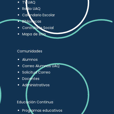
TV UAQ
Radio UAQ
Calendario Escolar
Bibliotecas
Contraloría Social
Mapa de sitio
Comunidades
Alumnos
Correo Alumnos UAQ
Solicitud Correo
Docentes
Administrativos
Educación Continua
Programas educativos