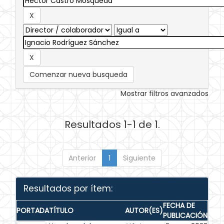
Comenzar nueva busqueda
Mostrar filtros avanzados
Resultados 1-1 de 1.
Anterior
1
Siguiente
Resultados por ítem:
FECHA DE
PORTADA
TÍTULO
AUTOR(ES)
PUBLICACIÓN