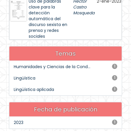
Uso de palabras
Héctor
2-ene-2023
clave para la
Castro
detección
Mosqueda
automática del
discurso sexista en
prensa y redes
sociales
Temas
Humanidades y Ciencias de la Cond...
1
Lingüística
1
Lingüística aplicada
1
Fecha de publicación
2023
1