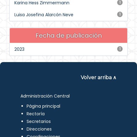
Karina Hess Zimmermann
1
Luisa Josefina Alarcón Neve
1
Fecha de publicación
2023
1
Volver arriba ∧
Administración Central
Página principal
Rectoría
Secretarios
Direcciones
Coordinaciones