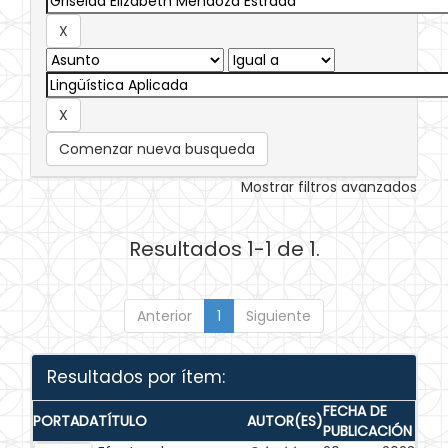
Comenzar nueva busqueda
Mostrar filtros avanzados
Resultados 1-1 de 1.
Anterior
1
Siguiente
Resultados por ítem:
FECHA DE
PORTADA
TÍTULO
AUTOR(ES)
PUBLICACIÓN