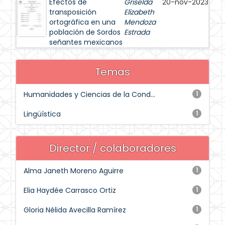
Efectos de
Griselda
20-nov-2023
transposición
Elizabeth
ortográfica en una
Mendoza
población de Sordos
Estrada
señantes mexicanos
Temas
Humanidades y Ciencias de la Cond...
1
Lingüística
1
Director / colaboradores
Alma Janeth Moreno Aguirre
1
Elia Haydée Carrasco Ortiz
1
Gloria Nélida Avecilla Ramírez
1