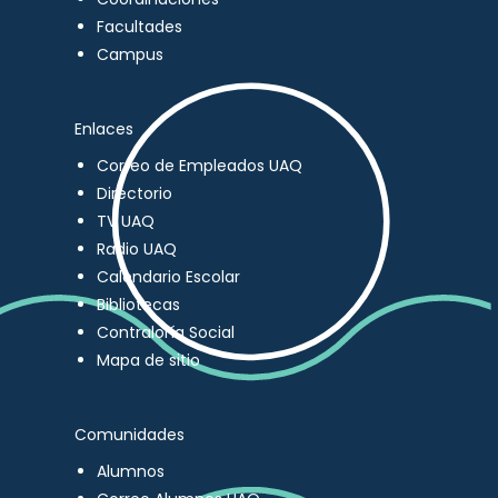
Facultades
Campus
Enlaces
Correo de Empleados UAQ
Directorio
TV UAQ
Radio UAQ
Calendario Escolar
Bibliotecas
Contraloría Social
Mapa de sitio
Comunidades
Alumnos