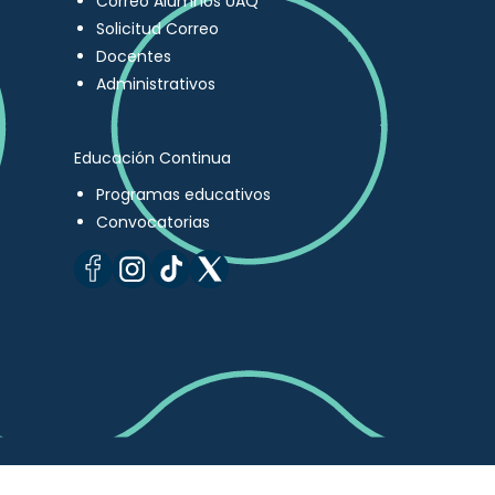
Correo Alumnos UAQ
Solicitud Correo
Docentes
Administrativos
Educación Continua
Programas educativos
Convocatorias