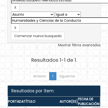
Comenzar nueva busqueda
Mostrar filtros avanzados
Resultados 1-1 de 1.
Anterior
1
Siguiente
Resultados por ítem:
FECHA DE
PORTADA
TÍTULO
AUTOR(ES)
PUBLICACIÓN