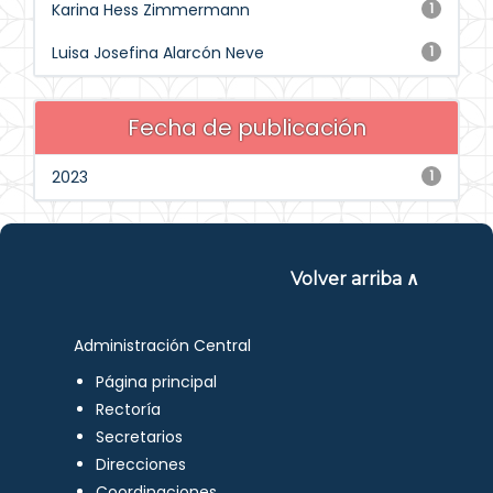
Karina Hess Zimmermann
1
Luisa Josefina Alarcón Neve
1
Fecha de publicación
2023
1
Volver arriba ∧
Administración Central
Página principal
Rectoría
Secretarios
Direcciones
Coordinaciones