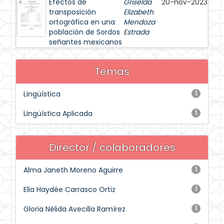
Efectos de
Griselda
20-nov-2023
transposición
Elizabeth
ortográfica en una
Mendoza
población de Sordos
Estrada
señantes mexicanos
Temas
Lingüística
1
Lingüística Aplicada
1
Director / colaboradores
Alma Janeth Moreno Aguirre
1
Elia Haydée Carrasco Ortiz
1
Gloria Nélida Avecilla Ramírez
1