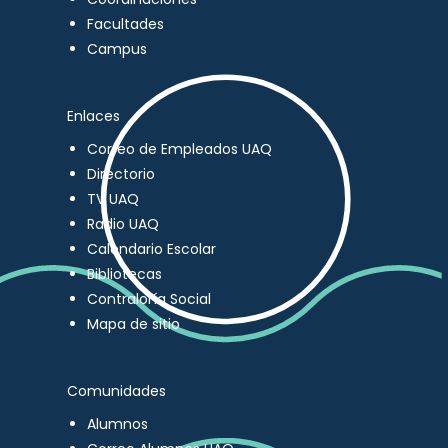
Facultades
Campus
Enlaces
Correo de Empleados UAQ
Directorio
TV UAQ
Radio UAQ
Calendario Escolar
Bibliotecas
Contraloría Social
Mapa de sitio
Comunidades
Alumnos