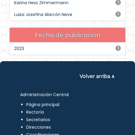
Karina Hess Zimmermann
1
Luisa Josefina Alarcón Neve
1
Fecha de publicación
2023
1
Volver arriba ∧
Administración Central
Página principal
Rectoría
Secretarios
Direcciones
Coordinaciones