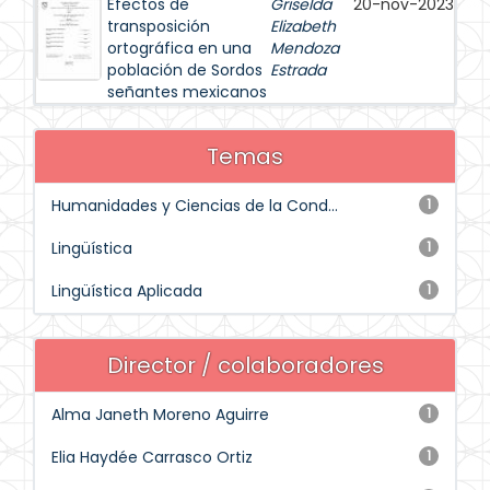
Efectos de
Griselda
20-nov-2023
transposición
Elizabeth
ortográfica en una
Mendoza
población de Sordos
Estrada
señantes mexicanos
Temas
Humanidades y Ciencias de la Cond...
1
Lingüística
1
Lingüística Aplicada
1
Director / colaboradores
Alma Janeth Moreno Aguirre
1
Elia Haydée Carrasco Ortiz
1