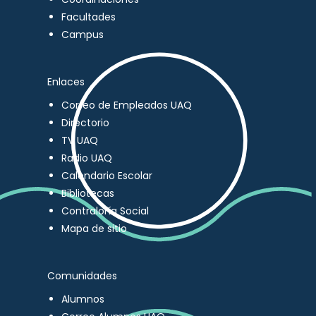
Facultades
Campus
Enlaces
Correo de Empleados UAQ
Directorio
TV UAQ
Radio UAQ
Calendario Escolar
Bibliotecas
Contraloría Social
Mapa de sitio
Comunidades
Alumnos