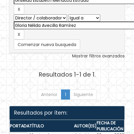
Comenzar nueva busqueda
Mostrar filtros avanzados
Resultados 1-1 de 1.
Anterior
1
Siguiente
Resultados por ítem:
FECHA DE
PORTADA
TÍTULO
AUTOR(ES)
PUBLICACIÓN