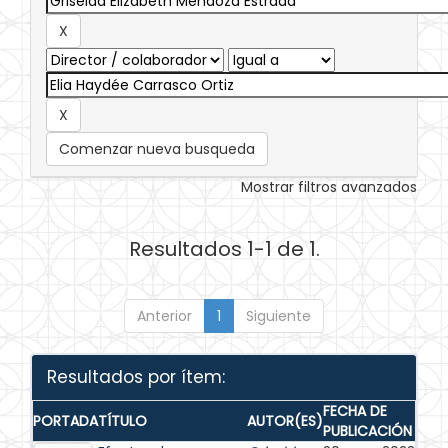
Comenzar nueva busqueda
Mostrar filtros avanzados
Resultados 1-1 de 1.
Anterior
1
Siguiente
Resultados por ítem:
FECHA DE
PORTADA
TÍTULO
AUTOR(ES)
PUBLICACIÓN