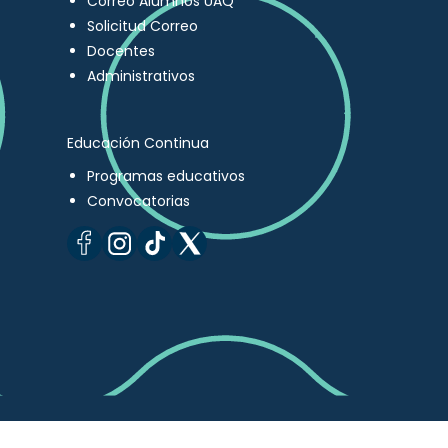
Correo Alumnos UAQ
Solicitud Correo
Docentes
Administrativos
Educación Continua
Programas educativos
Convocatorias