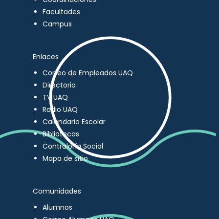
Facultades
Campus
Enlaces
Correo de Empleados UAQ
Directorio
TV UAQ
Radio UAQ
Calendario Escolar
Bibliotecas
Contraloría Social
Mapa de sitio
Comunidades
Alumnos