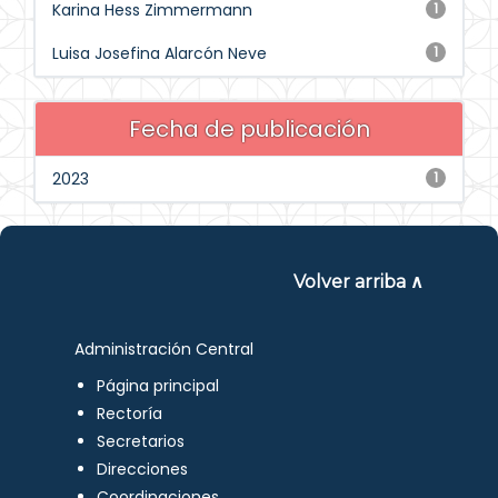
Karina Hess Zimmermann
1
Luisa Josefina Alarcón Neve
1
Fecha de publicación
2023
1
Volver arriba ∧
Administración Central
Página principal
Rectoría
Secretarios
Direcciones
Coordinaciones