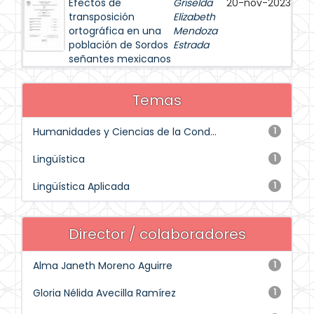
Efectos de
Griselda
20-nov-2023
transposición
Elizabeth
ortográfica en una
Mendoza
población de Sordos
Estrada
señantes mexicanos
Temas
Humanidades y Ciencias de la Cond...
1
Lingüística
1
Lingüística Aplicada
1
Director / colaboradores
Alma Janeth Moreno Aguirre
1
Gloria Nélida Avecilla Ramírez
1