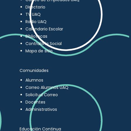
Directorio
TV UAQ
Radio UAQ
Calendario Escolar
Bibliotecas
Contraloría Social
Mapa de sitio
Comunidades
Alumnos
Correo Alumnos UAQ
Solicitud Correo
Docentes
Administrativos
Educación Continua