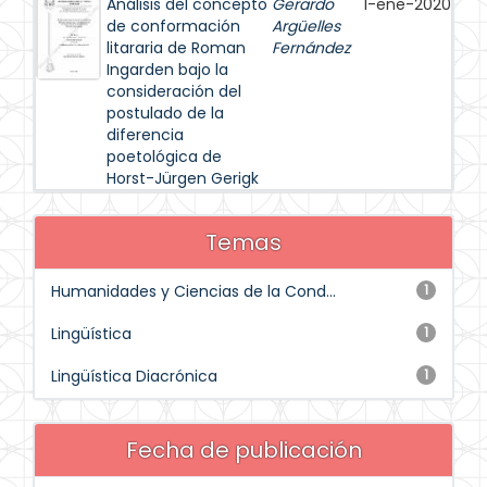
Análisis del concepto
Gerardo
1-ene-2020
de conformación
Argüelles
litararia de Roman
Fernández
Ingarden bajo la
consideración del
postulado de la
diferencia
poetológica de
Horst-Jürgen Gerigk
Temas
Humanidades y Ciencias de la Cond...
1
Lingüística
1
Lingüística Diacrónica
1
Fecha de publicación