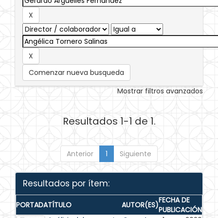
Comenzar nueva busqueda
Mostrar filtros avanzados
Resultados 1-1 de 1.
Anterior
1
Siguiente
Resultados por ítem:
FECHA DE
PORTADA
TÍTULO
AUTOR(ES)
PUBLICACIÓN