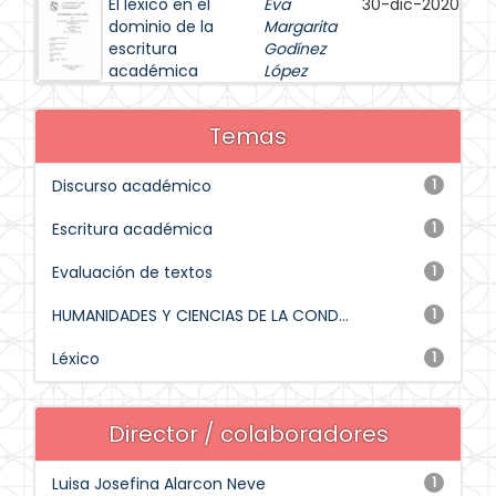
El léxico en el
Eva
30-dic-2020
dominio de la
Margarita
escritura
Godínez
académica
López
Temas
Discurso académico
1
Escritura académica
1
Evaluación de textos
1
HUMANIDADES Y CIENCIAS DE LA COND...
1
Léxico
1
Director / colaboradores
Luisa Josefina Alarcon Neve
1