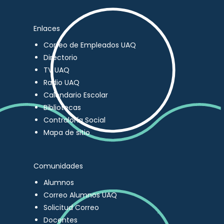
Enlaces
Correo de Empleados UAQ
Directorio
TV UAQ
Radio UAQ
Calendario Escolar
Bibliotecas
Contraloría Social
Mapa de sitio
Comunidades
Alumnos
Correo Alumnos UAQ
Solicitud Correo
Docentes