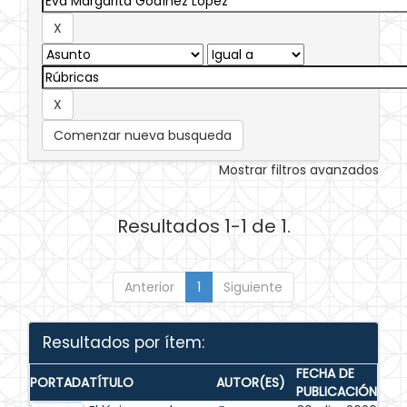
Comenzar nueva busqueda
Mostrar filtros avanzados
Resultados 1-1 de 1.
Anterior
1
Siguiente
Resultados por ítem:
FECHA DE
PORTADA
TÍTULO
AUTOR(ES)
PUBLICACIÓN