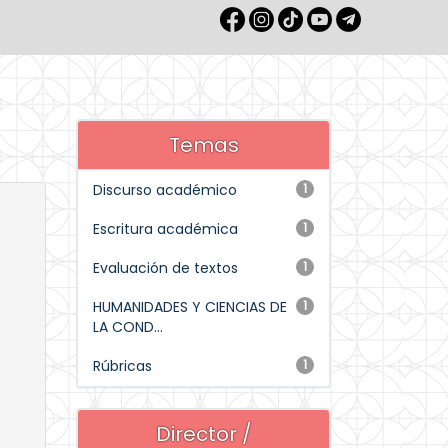
Temas
Discurso académico
1
Escritura académica
1
Evaluación de textos
1
HUMANIDADES Y CIENCIAS DE
1
LA COND...
Rúbricas
1
Director /