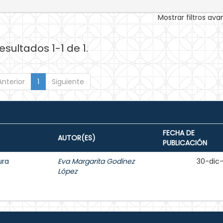
Mostrar filtros av
esultados 1-1 de 1.
Anterior
1
Siguiente
FECHA DE
AUTOR(ES)
PUBLICACIÓN
ura
Eva Margarita Godínez
30-dic
López