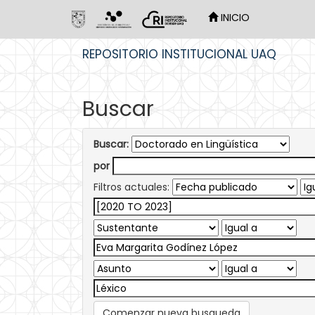
INICIO
Skip
REPOSITORIO INSTITUCIONAL UAQ
navigation
Buscar
Buscar:
por
Filtros actuales:
Comenzar nueva busqueda