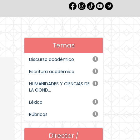
Temas
Discurso académico
1
Escritura académica
1
HUMANIDADES Y CIENCIAS DE
1
LA COND...
Léxico
1
Rúbricas
1
Director /