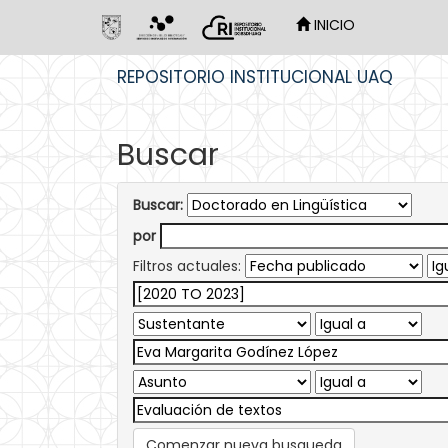
INICIO
Skip
REPOSITORIO INSTITUCIONAL UAQ
navigation
Buscar
Buscar:
por
Filtros actuales:
Comenzar nueva busqueda