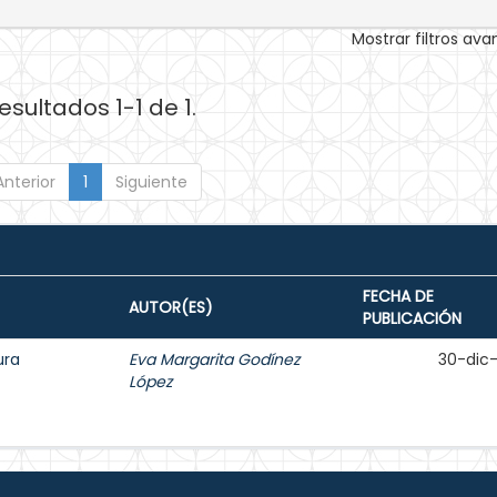
Mostrar filtros av
esultados 1-1 de 1.
Anterior
1
Siguiente
FECHA DE
AUTOR(ES)
PUBLICACIÓN
ura
Eva Margarita Godínez
30-dic
López