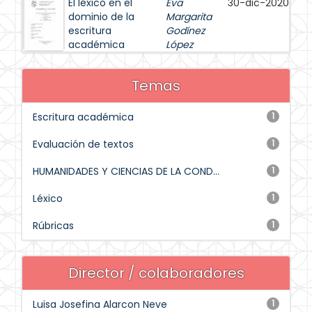
El léxico en el
Eva
30-dic-2020
dominio de la
Margarita
escritura
Godínez
académica
López
Temas
Escritura académica
1
Evaluación de textos
1
HUMANIDADES Y CIENCIAS DE LA COND...
1
Léxico
1
Rúbricas
1
Director / colaboradores
Luisa Josefina Alarcon Neve
1