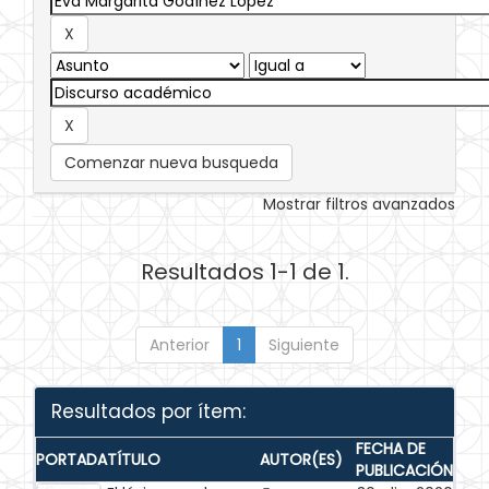
Comenzar nueva busqueda
Mostrar filtros avanzados
Resultados 1-1 de 1.
Anterior
1
Siguiente
Resultados por ítem:
FECHA DE
PORTADA
TÍTULO
AUTOR(ES)
PUBLICACIÓN