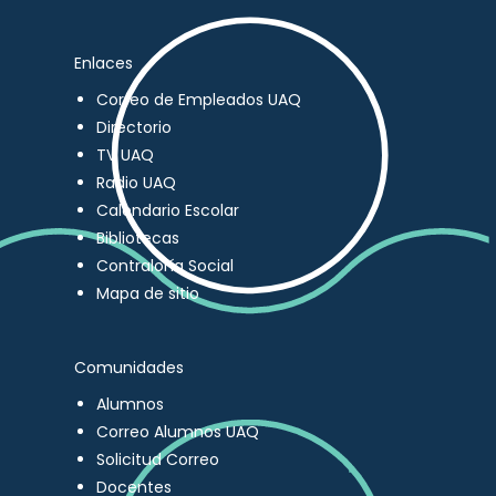
Enlaces
Correo de Empleados UAQ
Directorio
TV UAQ
Radio UAQ
Calendario Escolar
Bibliotecas
Contraloría Social
Mapa de sitio
Comunidades
Alumnos
Correo Alumnos UAQ
Solicitud Correo
Docentes