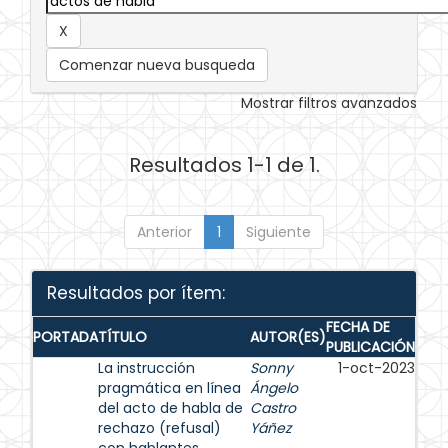
Comenzar nueva busqueda
Mostrar filtros avanzados
Resultados 1-1 de 1.
Anterior
1
Siguiente
Resultados por ítem:
FECHA DE
PORTADA
TÍTULO
AUTOR(ES)
PUBLICACIÓN
La instrucción
Sonny
1-oct-2023
pragmática en línea
Ángelo
del acto de habla de
Castro
rechazo (refusal)
Yáñez