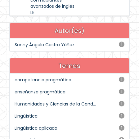
con hablantes
avanzados de inglés
LE
Autor(es)
Sonny Ángelo Castro Yáñez
1
Temas
competencia pragmática
1
enseñanza pragmática
1
Humanidades y Ciencias de la Cond...
1
Lingüística
1
Lingüística aplicada
1