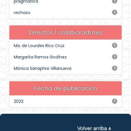
pragmática
1
rechazo
1
Director / colaboradores
Ma. de Lourdes Rico Cruz
1
Margarita Ramos Godínez
1
Mónica Sanaphre Villanueva
1
Fecha de publicación
2023
1
Volver arriba ∧