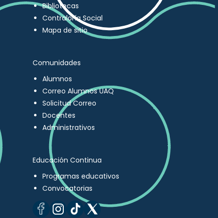
Bibliotecas
Contraloría Social
Mapa de sitio
Comunidades
Alumnos
Correo Alumnos UAQ
Solicitud Correo
Docentes
Administrativos
Educación Continua
Programas educativos
Convocatorias