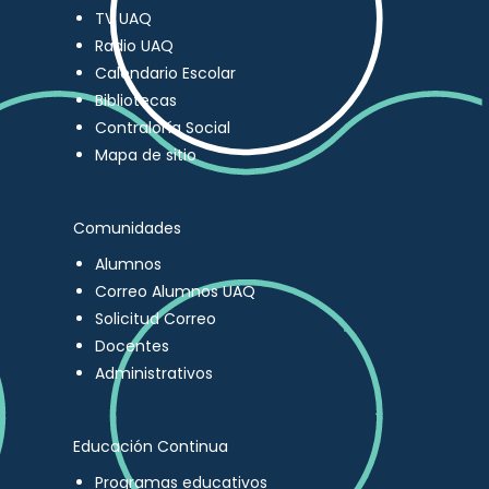
TV UAQ
Radio UAQ
Calendario Escolar
Bibliotecas
Contraloría Social
Mapa de sitio
Comunidades
Alumnos
Correo Alumnos UAQ
Solicitud Correo
Docentes
Administrativos
Educación Continua
Programas educativos