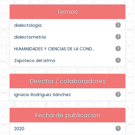
Temas
dialectología
1
dialectometría
1
HUMANIDADES Y CIENCIAS DE LA COND...
1
Zapoteco del istmo
1
Director / colaboradores
Ignacio Rodríguez Sánchez
1
Fecha de publicación
2020
1