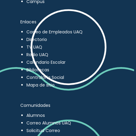
Campus
Enlaces
Correo de Empleados UAQ
Directorio
TV UAQ
Radio UAQ
Calendario Escolar
Bibliotecas
Contraloría Social
Mapa de sitio
Comunidades
Alumnos
Correo Alumnos UAQ
Solicitud Correo