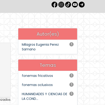
Autor(es)
Milagros Eugenia Perez
1
Samano
Temas
fonemas fricativos
1
fonemas oclusivos
1
HUMANIDADES Y CIENCIAS DE
1
LA COND...
anzados