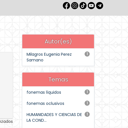
Autor(es)
Milagros Eugenia Perez
1
Samano
Temas
fonemas líquidos
1
fonemas oclusivos
1
HUMANIDADES Y CIENCIAS DE
1
LA COND...
anzados