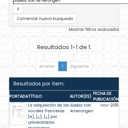
Comenzar nueva busqueda
Mostrar filtros avanzados
Resultados 1-1 de 1.
Anterior
1
Siguiente
Resultados por ítem:
FECHA DE
PORTADA
TÍTULO
AUTOR(ES)
PUBLICACIÓN
La adquisición de las
Saskia Van
nov-2015
vocales francesas
Amerongen
[e], [¿], [¿] por
universitarios