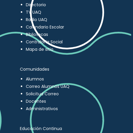
Directorio
TV UAQ
Radio UAQ
Calendario Escolar
Bibliotecas
Contraloría Social
Mapa de sitio
Comunidades
Alumnos
Correo Alumnos UAQ
Solicitud Correo
Docentes
Administrativos
Educación Continua