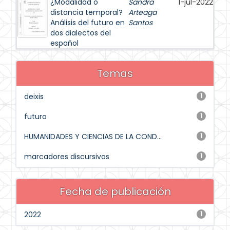
¿Modalidad o
Sandra
1-jul-2022
distancia temporal?
Arteaga
Análisis del futuro en
Santos
dos dialectos del
español
Temas
deixis
1
futuro
1
HUMANIDADES Y CIENCIAS DE LA COND...
1
marcadores discursivos
1
Fecha de publicación
2022
1