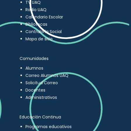
TV UAQ
Radio UAQ
Calendario Escolar
Bibliotecas
Contraloría Social
Mapa de sitio
Comunidades
Alumnos
Correo Alumnos UAQ
Solicitud Correo
Docentes
Administrativos
Educación Continua
Programas educativos