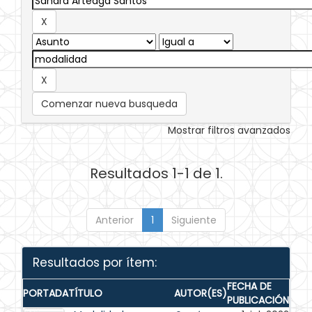
Comenzar nueva busqueda
Mostrar filtros avanzados
Resultados 1-1 de 1.
Anterior
1
Siguiente
Resultados por ítem:
FECHA DE
PORTADA
TÍTULO
AUTOR(ES)
PUBLICACIÓN