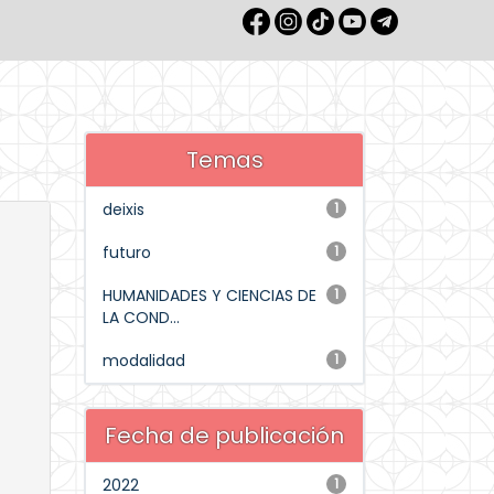
Temas
deixis
1
futuro
1
HUMANIDADES Y CIENCIAS DE
1
LA COND...
modalidad
1
Fecha de publicación
2022
1