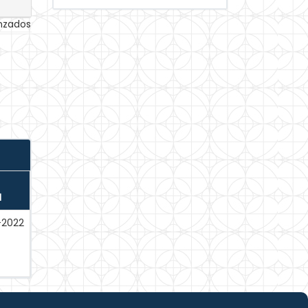
anzados
N
l-2022