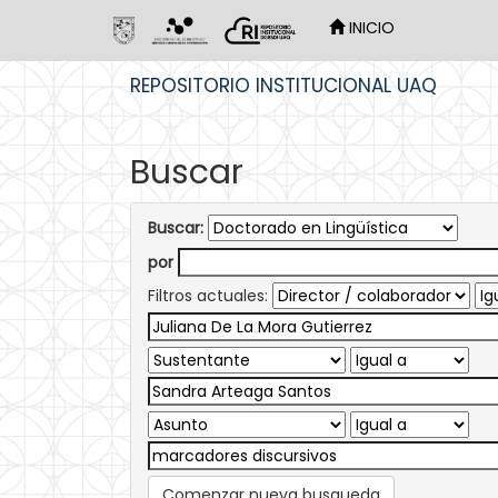
INICIO
Skip
REPOSITORIO INSTITUCIONAL UAQ
navigation
Buscar
Buscar:
por
Filtros actuales:
Comenzar nueva busqueda