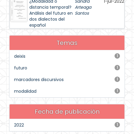
¿Modalidad o
Sandra
1-jul-2022
distancia temporal?
Arteaga
Análisis del futuro en
Santos
dos dialectos del
español
Temas
deixis
1
futuro
1
marcadores discursivos
1
modalidad
1
Fecha de publicación
2022
1