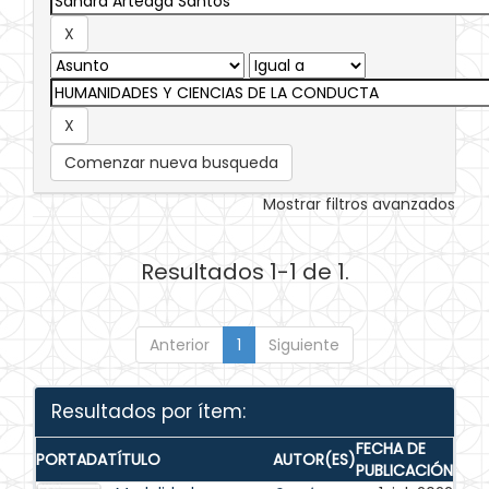
Comenzar nueva busqueda
Mostrar filtros avanzados
Resultados 1-1 de 1.
Anterior
1
Siguiente
Resultados por ítem:
FECHA DE
PORTADA
TÍTULO
AUTOR(ES)
PUBLICACIÓN