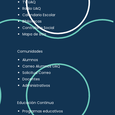
TV UAQ
Radio UAQ
Calendario Escolar
Bibliotecas
Contraloría Social
Mapa de sitio
Comunidades
Alumnos
Correo Alumnos UAQ
Solicitud Correo
Docentes
Administrativos
Educación Continua
Programas educativos