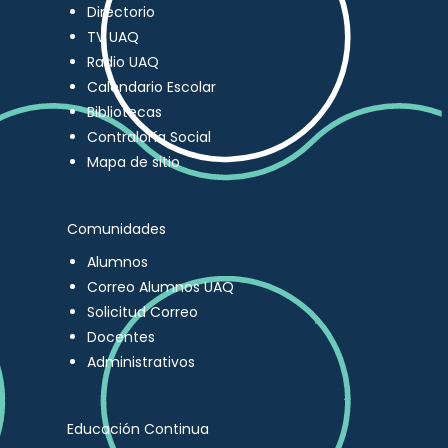
Directorio
TV UAQ
Radio UAQ
Calendario Escolar
Bibliotecas
Contraloría Social
Mapa de sitio
Comunidades
Alumnos
Correo Alumnos UAQ
Solicitud Correo
Docentes
Administrativos
Educación Continua