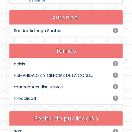
español
Autor(es)
Sandra Arteaga Santos
1
Temas
deixis
1
HUMANIDADES Y CIENCIAS DE LA COND...
1
marcadores discursivos
1
modalidad
1
Fecha de publicación
2022
1