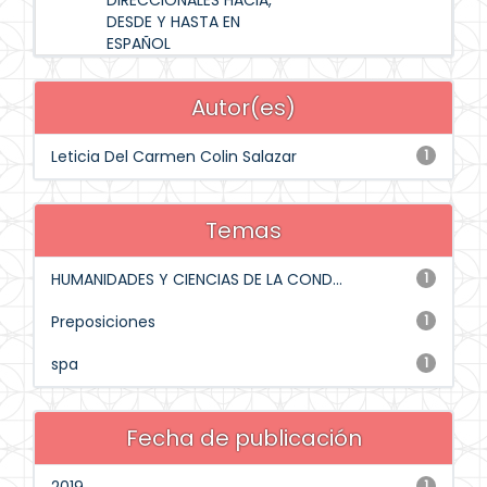
DIRECCIONALES HACIA,
DESDE Y HASTA EN
ESPAÑOL
Autor(es)
Leticia Del Carmen Colin Salazar
1
Temas
HUMANIDADES Y CIENCIAS DE LA COND...
1
Preposiciones
1
spa
1
Fecha de publicación
1