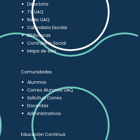
Directorio
TV UAQ
Radio UAQ
Calendario Escolar
Bibliotecas
Contraloría Social
Mapa de sitio
Comunidades
Alumnos
Correo Alumnos UAQ
Solicitud Correo
Docentes
Administrativos
Educación Continua