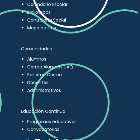
Calendario Escolar
Bibliotecas
Contraloría Social
Mapa de sitio
Comunidades
Alumnos
Correo Alumnos UAQ
Solicitud Correo
Docentes
Administrativos
Educación Continua
Programas educativos
Convocatorias