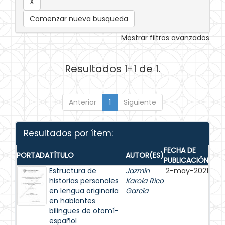
Comenzar nueva busqueda
Mostrar filtros avanzados
Resultados 1-1 de 1.
Anterior
1
Siguiente
Resultados por ítem:
FECHA DE
PORTADA
TÍTULO
AUTOR(ES)
PUBLICACIÓN
Estructura de
Jazmín
2-may-2021
historias personales
Karola Rico
en lengua originaria
García
en hablantes
bilingües de otomí-
español