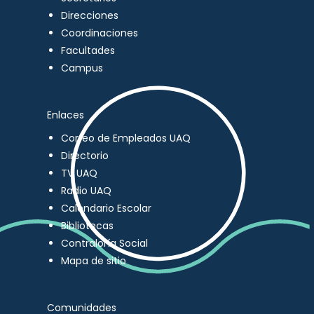
Direcciones
Coordinaciones
Facultades
Campus
Enlaces
Correo de Empleados UAQ
Directorio
TV UAQ
Radio UAQ
Calendario Escolar
Bibliotecas
Contraloría Social
Mapa de sitio
Comunidades