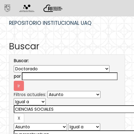
Skip
REPOSITORIO INSTITUCIONAL UAQ
navigation
Buscar
Buscar:
por
Filtros actuales: