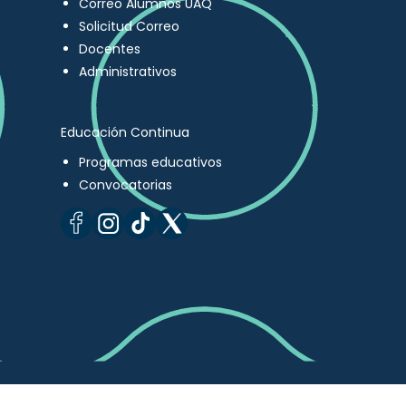
Correo Alumnos UAQ
Solicitud Correo
Docentes
Administrativos
Educación Continua
Programas educativos
Convocatorias