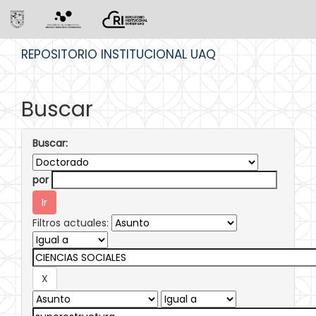
Skip
REPOSITORIO INSTITUCIONAL UAQ
navigation
Buscar
Buscar:
por
Filtros actuales: