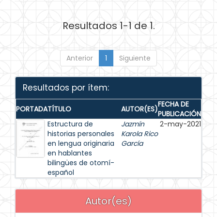
Resultados 1-1 de 1.
Anterior
1
Siguiente
Resultados por ítem:
FECHA DE
PORTADA
TÍTULO
AUTOR(ES)
PUBLICACIÓN
Estructura de
Jazmín
2-may-2021
historias personales
Karola Rico
en lengua originaria
García
en hablantes
bilingües de otomí-
español
Autor(es)