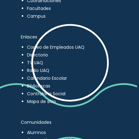
Coordinaciones
Facultades
Campus
Enlaces
Correo de Empleados UAQ
Directorio
TV UAQ
Radio UAQ
Calendario Escolar
Bibliotecas
Contraloría Social
Mapa de sitio
Comunidades
Alumnos