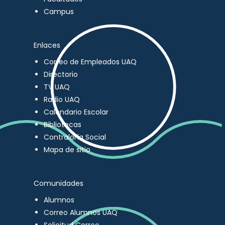
Campus
Enlaces
Correo de Empleados UAQ
Directorio
TV UAQ
Radio UAQ
Calendario Escolar
Bibliotecas
Contraloría Social
Mapa de sitio
Comunidades
Alumnos
Correo Alumnos UAQ