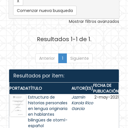
Comenzar nueva busqueda
Mostrar filtros avanzados
Resultados 1-1 de 1.
Anterior
1
Siguiente
Resultados por ítem:
FECHA DE
PORTADA
TÍTULO
AUTOR(ES)
PUBLICACIÓN
Estructura de
Jazmín
2-may-2021
historias personales
Karola Rico
en lengua originaria
García
en hablantes
bilingües de otomí-
español