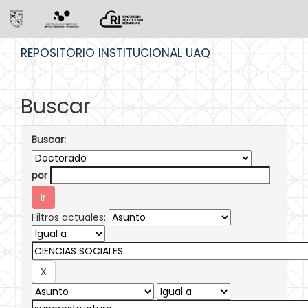
Skip
REPOSITORIO INSTITUCIONAL UAQ
navigation
Buscar
Buscar:
por
Filtros actuales: