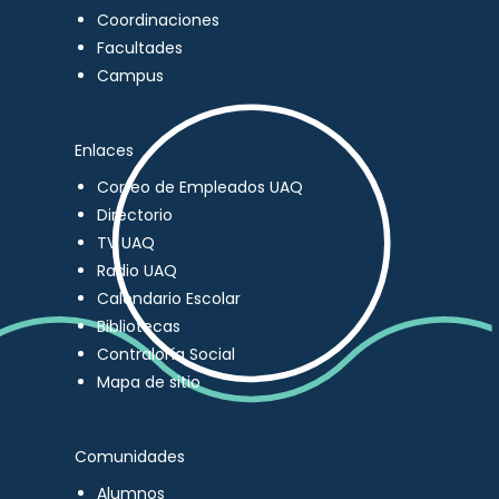
Coordinaciones
Facultades
Campus
Enlaces
Correo de Empleados UAQ
Directorio
TV UAQ
Radio UAQ
Calendario Escolar
Bibliotecas
Contraloría Social
Mapa de sitio
Comunidades
Alumnos