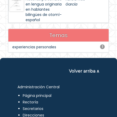
en lengua originaria
García
en hablantes
bilingües de otomí-
español
Temas
experiencias personales
1
Volver arriba ∧
Administración Central
Página principal
Rectoría
Secretarios
Direcciones