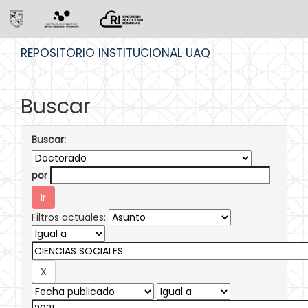
Skip
REPOSITORIO INSTITUCIONAL UAQ
navigation
Buscar
Buscar:
por
Filtros actuales: