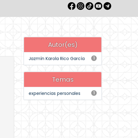
Autor(es)
Jazmín Karola Rico García
1
Temas
experiencias personales
1