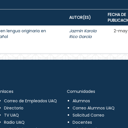
FECHA DE
AUTOR(ES)
PUBLICAC
 en lengua originaria en
Jazmín Karola
2-may
añol
Rico García
Enlaces
Comunidades
Correo de Empleados UAQ
Alumnos
Directorio
Correo Alumnos UAQ
TV UAQ
Solicitud Correo
Radio UAQ
Docentes