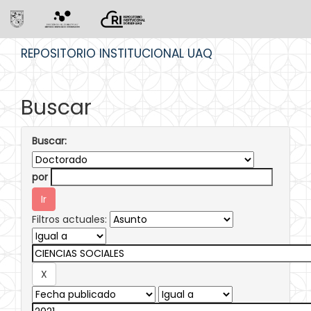
Skip
REPOSITORIO INSTITUCIONAL UAQ
navigation
Buscar
Buscar:
por
Filtros actuales: