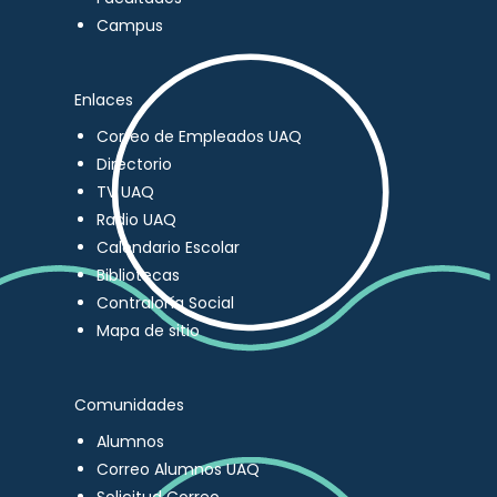
Campus
Enlaces
Correo de Empleados UAQ
Directorio
TV UAQ
Radio UAQ
Calendario Escolar
Bibliotecas
Contraloría Social
Mapa de sitio
Comunidades
Alumnos
Correo Alumnos UAQ