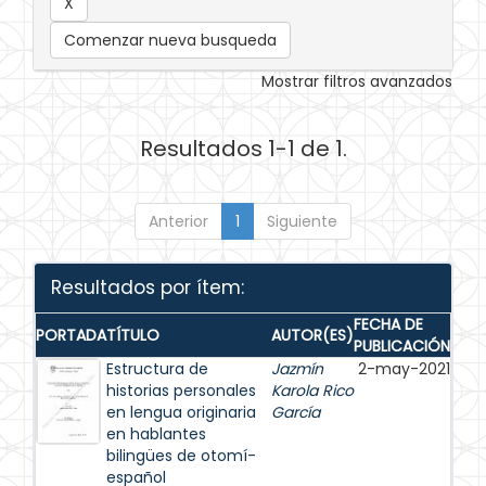
Comenzar nueva busqueda
Mostrar filtros avanzados
Resultados 1-1 de 1.
Anterior
1
Siguiente
Resultados por ítem:
FECHA DE
PORTADA
TÍTULO
AUTOR(ES)
PUBLICACIÓN
Estructura de
Jazmín
2-may-2021
historias personales
Karola Rico
en lengua originaria
García
en hablantes
bilingües de otomí-
español