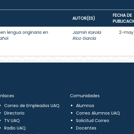
FECHA DE
AUTOR(ES)
PUBLICAC
 en lengua originaria en
Jazmín Karola
2-may
añol
Rico García
Enlaces
Comunidades
Correo de Empleados UAQ
Alumnos
Directorio
Correo Alumnos UAQ
TV UAQ
Solicitud Correo
Radio UAQ
Docentes