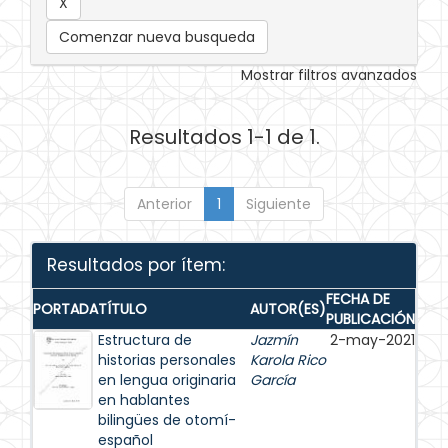
Comenzar nueva busqueda
Mostrar filtros avanzados
Resultados 1-1 de 1.
Anterior
1
Siguiente
Resultados por ítem:
FECHA DE
PORTADA
TÍTULO
AUTOR(ES)
PUBLICACIÓN
Estructura de
Jazmín
2-may-2021
historias personales
Karola Rico
en lengua originaria
García
en hablantes
bilingües de otomí-
español