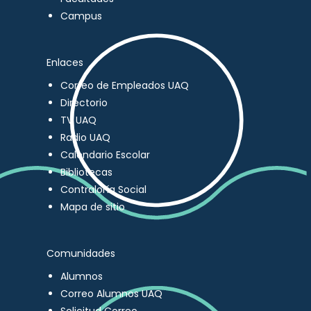
Campus
Enlaces
Correo de Empleados UAQ
Directorio
TV UAQ
Radio UAQ
Calendario Escolar
Bibliotecas
Contraloría Social
Mapa de sitio
Comunidades
Alumnos
Correo Alumnos UAQ