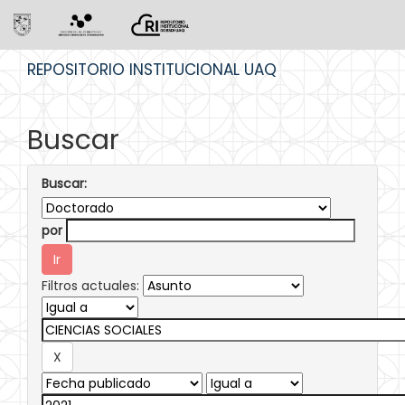
Skip
REPOSITORIO INSTITUCIONAL UAQ
navigation
Buscar
Buscar:
por
Filtros actuales: